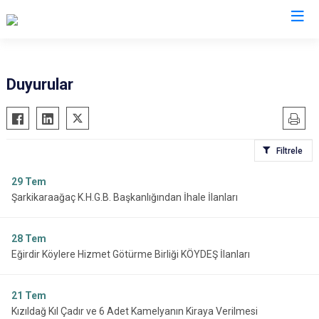
Isparta
Duyurular
Atabey
Senirkent
Eğirdir
Sütçüler
Filtrele
Gelendost
Uluborlu
Gönen
Yalvaç
29
Tem
Şarkikaraağaç K.H.G.B. Başkanlığından İhale İlanları
Keçiborlu
Yenişarbademli
Şarkikaraağaç
Aksu
28
Tem
Eğirdir Köylere Hizmet Götürme Birliği KÖYDEŞ İlanları
21
Tem
Kızıldağ Kıl Çadır ve 6 Adet Kamelyanın Kiraya Verilmesi