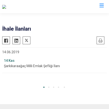
Isparta
İhale İlanları
Atabey
Senirkent
Eğirdir
Sütçüler
14.06.2019
Gelendost
Uluborlu
Gönen
14
Kas
Yalvaç
Şarkikaraağaç Milli Emlak Şefliği İlanı
Keçiborlu
Yenişarbademli
Şarkikaraağaç
Aksu