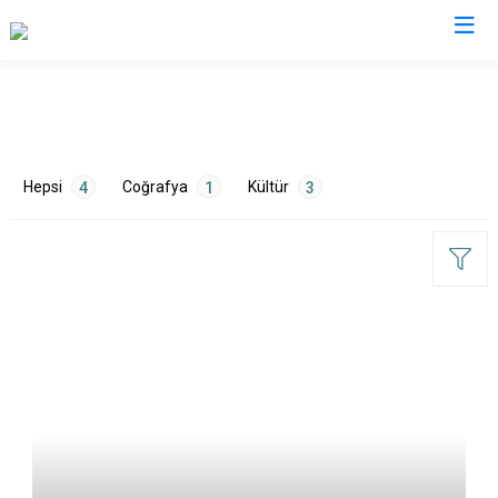
Isparta
Atabey
Senirkent
Hepsi
Coğrafya
Kültür
4
1
3
Eğirdir
Sütçüler
Gelendost
Uluborlu
Gönen
Yalvaç
Keçiborlu
Yenişarbademli
ETİKETLER
Şarkikaraağaç
Aksu
Çevre
1
Tarih
2
Turizm
1