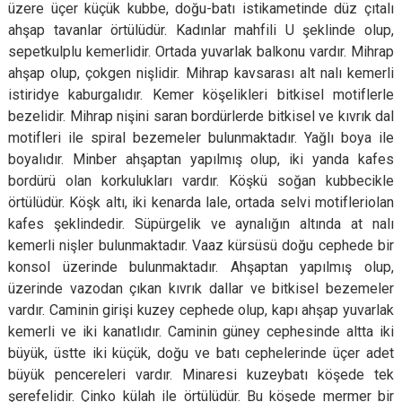
üzere üçer küçük kubbe, doğu-batı istikametinde düz çıtalı
ahşap tavanlar örtülüdür. Kadınlar mahfili U şeklinde olup,
sepetkulplu kemerlidir. Ortada yuvarlak balkonu vardır. Mihrap
ahşap olup, çokgen nişlidir. Mihrap kavsarası alt nalı kemerli
istiridye kaburgalıdır. Kemer köşelikleri bitkisel motiflerle
bezelidir. Mihrap nişini saran bordürlerde bitkisel ve kıvrık dal
motifleri ile spiral bezemeler bulunmaktadır. Yağlı boya ile
boyalıdır. Minber ahşaptan yapılmış olup, iki yanda kafes
bordürü olan korkulukları vardır. Köşkü soğan kubbecikle
örtülüdür. Köşk altı, iki kenarda lale, ortada selvi motifleriolan
kafes şeklindedir. Süpürgelik ve aynalığın altında at nalı
kemerli nişler bulunmaktadır. Vaaz kürsüsü doğu cephede bir
konsol üzerinde bulunmaktadır. Ahşaptan yapılmış olup,
üzerinde vazodan çıkan kıvrık dallar ve bitkisel bezemeler
vardır. Caminin girişi kuzey cephede olup, kapı ahşap yuvarlak
kemerli ve iki kanatlıdır. Caminin güney cephesinde altta iki
büyük, üstte iki küçük, doğu ve batı cephelerinde üçer adet
büyük pencereleri vardır. Minaresi kuzeybatı köşede tek
şerefelidir. Çinko külah ile örtülüdür. Bu köşede mermer bir