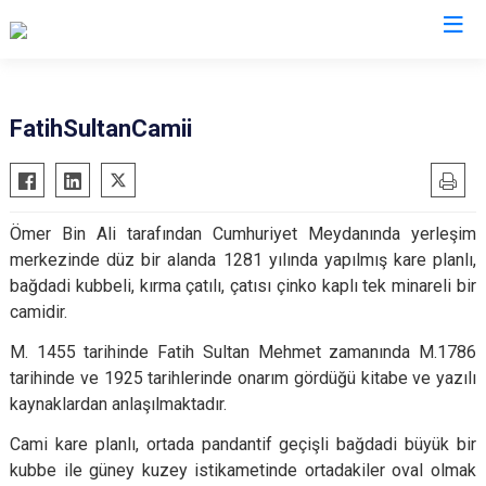
Isparta
FatihSultanCamii
Atabey
Senirkent
Eğirdir
Sütçüler
Ömer Bin Ali tarafından Cumhuriyet Meydanında yerleşim
Gelendost
Uluborlu
merkezinde düz bir alanda 1281 yılında yapılmış kare planlı,
Gönen
Yalvaç
bağdadi kubbeli, kırma çatılı, çatısı çinko kaplı tek minareli bir
Keçiborlu
Yenişarbademli
camidir.
Şarkikaraağaç
Aksu
M. 1455 tarihinde Fatih Sultan Mehmet zamanında M.1786
tarihinde ve 1925 tarihlerinde onarım gördüğü kitabe ve yazılı
kaynaklardan anlaşılmaktadır.
Cami kare planlı, ortada pandantif geçişli bağdadi büyük bir
kubbe ile güney kuzey istikametinde ortadakiler oval olmak