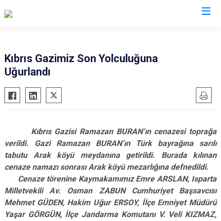
Isparta
Kıbrıs Gazimiz Son Yolculuğuna
Uğurlandı
Atabey
Senirkent
Eğirdir
Sütçüler
Gelendost
Uluborlu
Gönen
Yalvaç
Kıbrıs Gazisi Ramazan BURAN’ın cenazesi toprağa
Keçiborlu
Yenişarbademli
verildi. Gazi Ramazan BURAN’ın Türk bayrağına sarılı
Şarkikaraağaç
Aksu
tabutu Arak köyü meydanına getirildi. Burada kılınan
cenaze namazı sonrası Arak köyü mezarlığına defnedildi.
Cenaze törenine Kaymakamımız Emre ARSLAN, Isparta
Milletvekili Av. Osman ZABUN Cumhuriyet Başsavcısı
Mehmet GÜDEN, Hakim Uğur ERSOY, İlçe Emniyet Müdürü
Yaşar GÖRGÜN, İlçe Jandarma Komutanı V. Veli KIZMAZ,