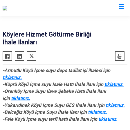
Isparta
Köylere Hizmet Götürme Birliği
İhale İlanları
Atabey
Senirkent
Eğirdir
Sütçüler
Gelendost
Uluborlu
-Armutlu Köyü İçme suyu depo tadilat işi ihalesi için
Gönen
Yalvaç
tıklatınız.
Keçiborlu
Yenişarbademli
-Köprü Köyü İçme suyu İsale Hattı İhale ilanı için
tıklatınız.
Şarkikaraağaç
Aksu
-Örenköy İçme Suyu İlave Şebeke Hattı ihale ilanı
için
tıklatınız.
-Yukarıdinek Köyü İçme Suyu GES İhale İlanı için
tıklatınız.
-Belceğiz Köyü içme Suyu İhale İlanı için
tıklatınız.
-Fele Köyü içme suyu terfi hattı ihale ilanı için
tıklatınız.