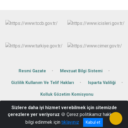
Resmi Gazate
Mevzuat Bilgi Sistemi
Gizlilik Kullanım Ve Telif Hakları
Isparta Valiliği
Kolluk Gözetim Komisyonu
Sizlere daha iyi hizmet verebilmek için sitemizde
Orta Mahalle Çınar Sk. 144 Cumhuriyet Cad. No:28 Şarkikaraağaç
çerezlere yer veriyoruz
🍪 Çerez politikamız hakkında
0 246 411 40 11
bilgi edinmek için
tıklayınız
Kabul et